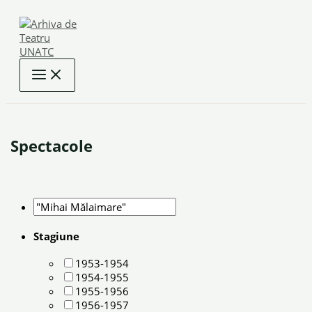
Skip
to
content
Spectacole
Stagiune
1953-1954
1954-1955
1955-1956
1956-1957