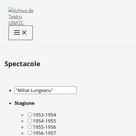
Skip
to
content
Spectacole
Stagiune
1953-1954
1954-1955
1955-1956
1956-1957