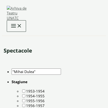
Skip
to
content
Spectacole
Stagiune
1953-1954
1954-1955
1955-1956
1956-1957