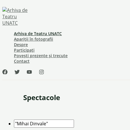
Skip
to
content
Arhiva de Teatru UNATC
Apariții în fotografii
Despre
Participați
Povești prezente și trecute
Contact
Spectacole