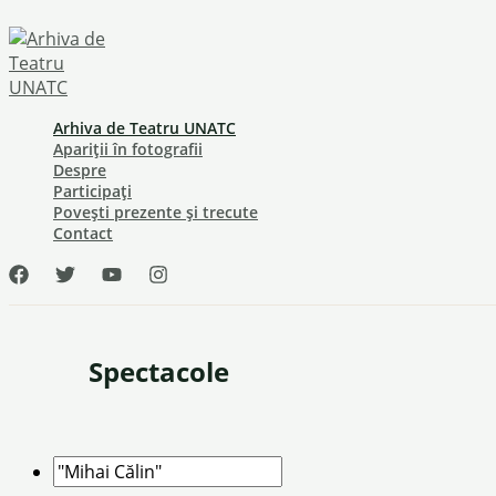
Skip
to
content
Arhiva de Teatru UNATC
Apariții în fotografii
Despre
Participați
Povești prezente și trecute
Contact
Spectacole