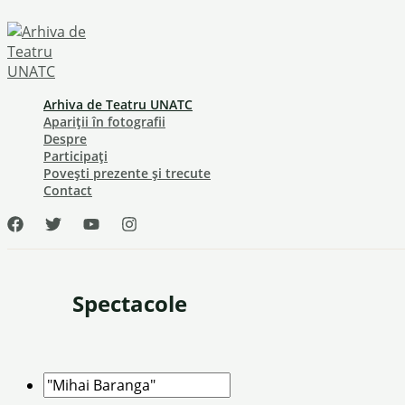
Skip
to
content
Arhiva de Teatru UNATC
Apariții în fotografii
Despre
Participați
Povești prezente și trecute
Contact
Spectacole