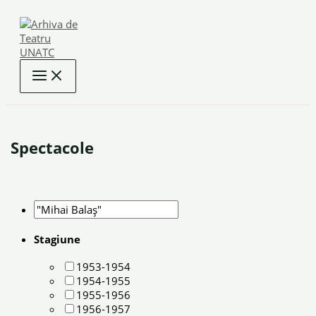
Skip
to
content
Spectacole
Stagiune
1953-1954
1954-1955
1955-1956
1956-1957