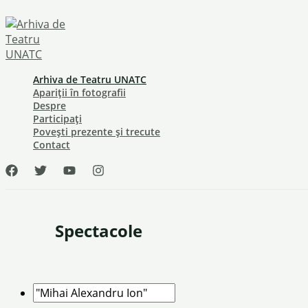
Skip
to
content
Arhiva de Teatru UNATC
Apariții în fotografii
Despre
Participați
Povești prezente și trecute
Contact
Spectacole