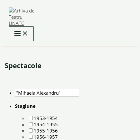
Skip
to
content
Spectacole
Stagiune
1953-1954
1954-1955
1955-1956
1956-1957