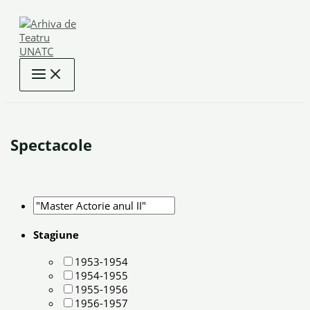
Skip
to
content
Spectacole
Stagiune
1953-1954
1954-1955
1955-1956
1956-1957