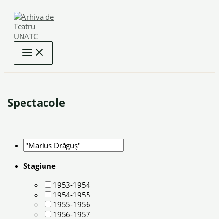
Skip
to
content
Spectacole
Stagiune
1953-1954
1954-1955
1955-1956
1956-1957