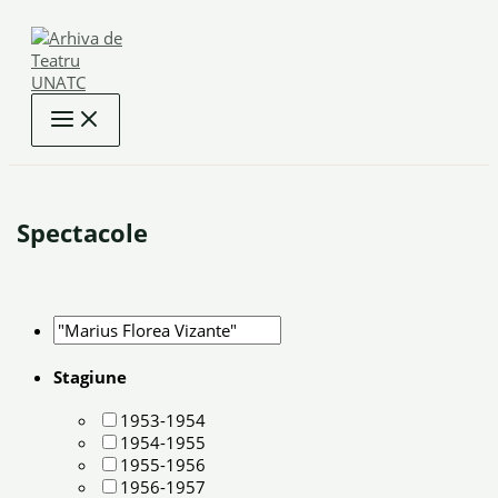
Skip
to
content
Spectacole
Stagiune
1953-1954
1954-1955
1955-1956
1956-1957