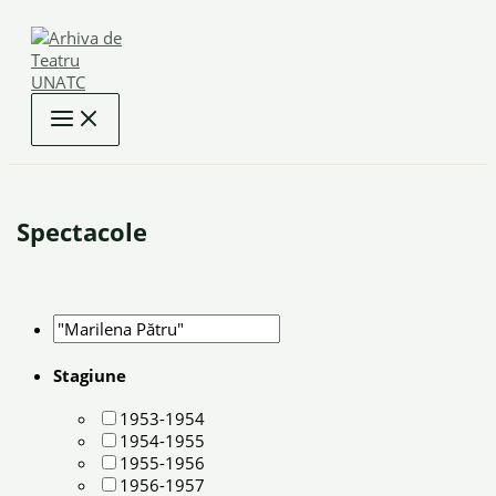
Skip
to
content
Spectacole
Stagiune
1953-1954
1954-1955
1955-1956
1956-1957