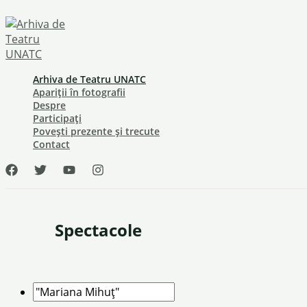
Skip
to
content
Arhiva de Teatru UNATC
Apariții în fotografii
Despre
Participați
Povești prezente și trecute
Contact
Spectacole