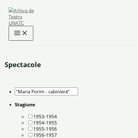
Skip
to
content
Spectacole
Stagiune
1953-1954
1954-1955
1955-1956
1956-1957