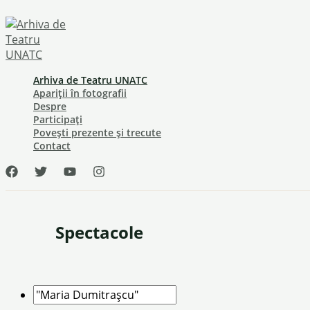
Skip
to
content
Arhiva de Teatru UNATC
Apariții în fotografii
Despre
Participați
Povești prezente și trecute
Contact
Spectacole