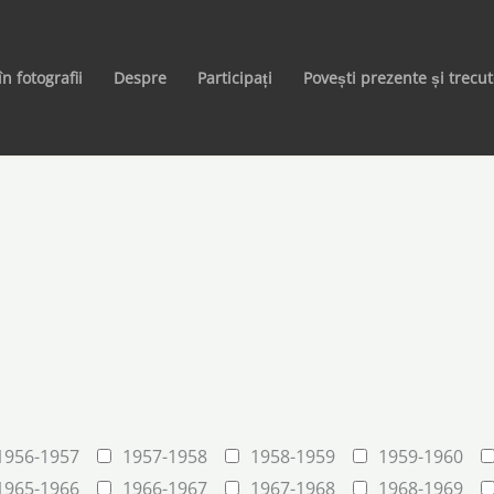
în fotografii
Despre
Participați
Povești prezente și trecu
1956-1957
1957-1958
1958-1959
1959-1960
1965-1966
1966-1967
1967-1968
1968-1969