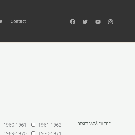
te
Contact
RESETEAZĂ FILTRE
1960-1961
1961-1962
1969-1970
1970-1971