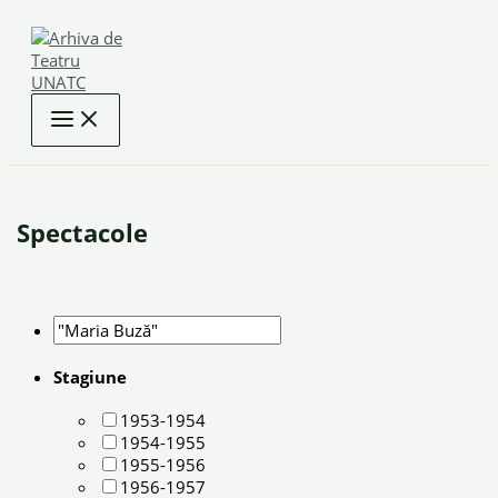
Skip
to
content
Spectacole
Stagiune
1953-1954
1954-1955
1955-1956
1956-1957