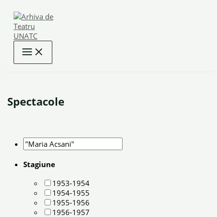
Skip
to
content
Spectacole
Stagiune
1953-1954
1954-1955
1955-1956
1956-1957