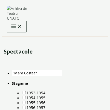
Skip
to
content
Spectacole
Stagiune
1953-1954
1954-1955
1955-1956
1956-1957