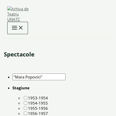
Skip
to
content
Spectacole
Stagiune
1953-1954
1954-1955
1955-1956
1956-1957