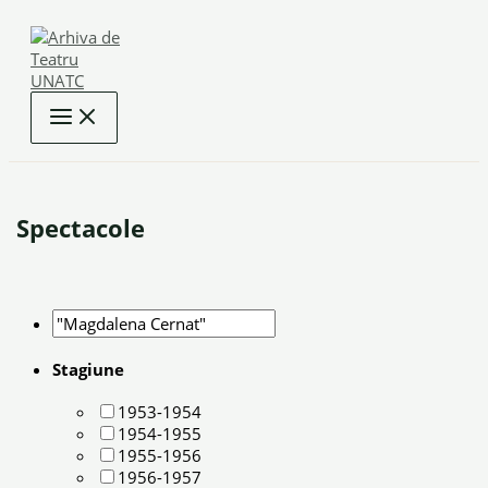
Skip
to
content
Spectacole
Stagiune
1953-1954
1954-1955
1955-1956
1956-1957