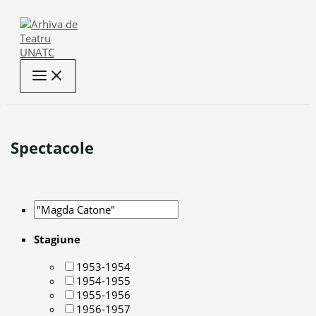
Skip
to
content
Spectacole
Stagiune
1953-1954
1954-1955
1955-1956
1956-1957