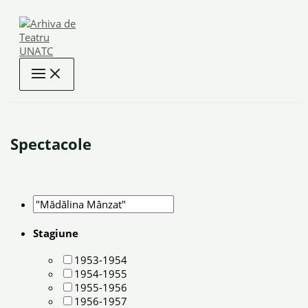
Skip
to
content
Spectacole
Stagiune
1953-1954
1954-1955
1955-1956
1956-1957