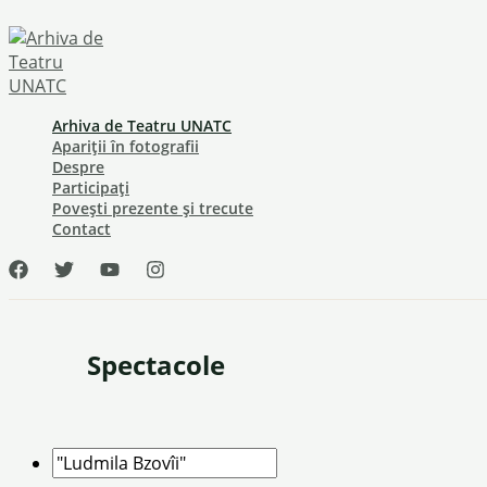
Skip
to
content
Arhiva de Teatru UNATC
Apariții în fotografii
Despre
Participați
Povești prezente și trecute
Contact
Spectacole