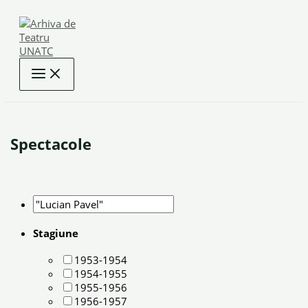
Skip
to
content
Spectacole
Stagiune
1953-1954
1954-1955
1955-1956
1956-1957