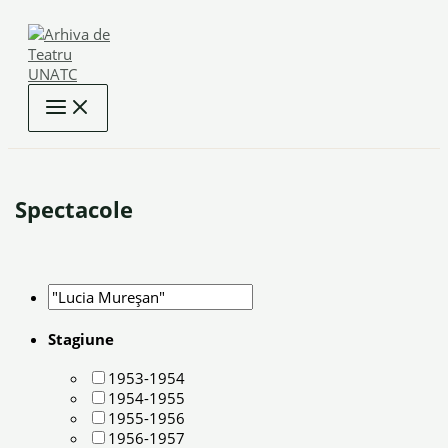
Skip
to
content
Spectacole
Stagiune
1953-1954
1954-1955
1955-1956
1956-1957