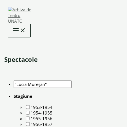
Skip
to
content
Spectacole
Stagiune
1953-1954
1954-1955
1955-1956
1956-1957