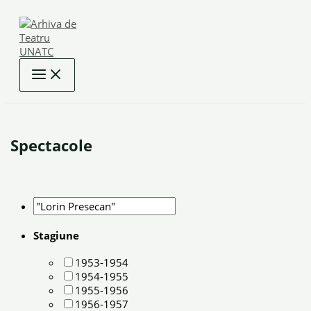
Skip
to
content
Spectacole
Stagiune
1953-1954
1954-1955
1955-1956
1956-1957