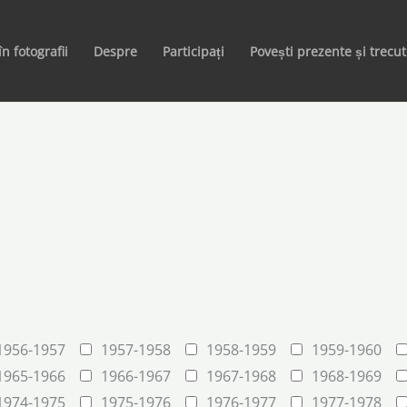
în fotografii
Despre
Participați
Povești prezente și trecu
1956-1957
1957-1958
1958-1959
1959-1960
1965-1966
1966-1967
1967-1968
1968-1969
1974-1975
1975-1976
1976-1977
1977-1978