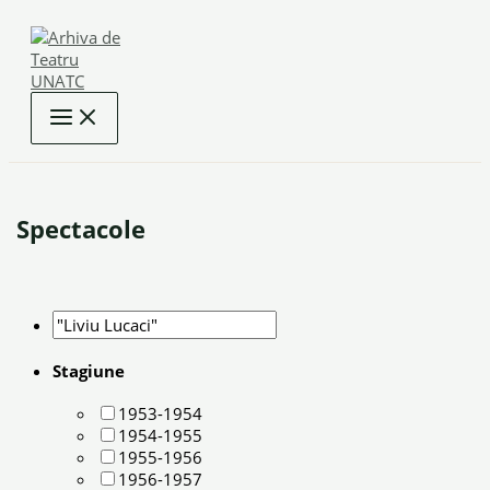
Skip
to
content
Spectacole
Stagiune
1953-1954
1954-1955
1955-1956
1956-1957