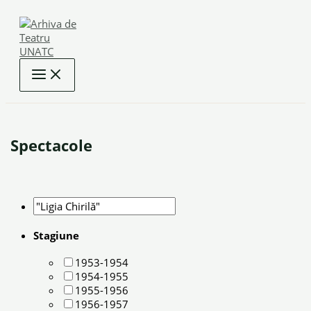
Skip
to
content
Spectacole
Stagiune
1953-1954
1954-1955
1955-1956
1956-1957