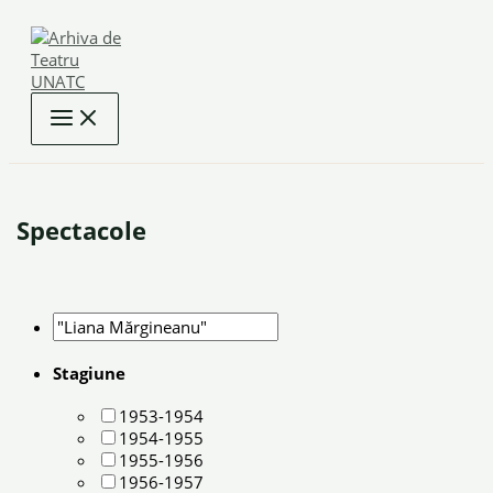
Skip
to
content
Spectacole
Stagiune
1953-1954
1954-1955
1955-1956
1956-1957