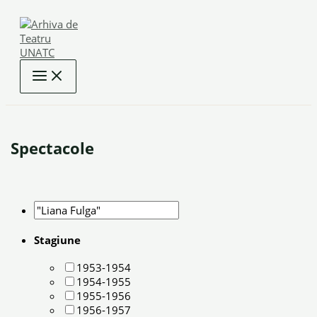
Skip
to
content
Spectacole
Stagiune
1953-1954
1954-1955
1955-1956
1956-1957