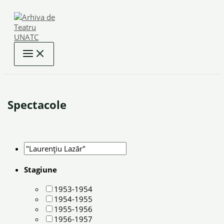
Skip
to
content
Spectacole
Stagiune
1953-1954
1954-1955
1955-1956
1956-1957