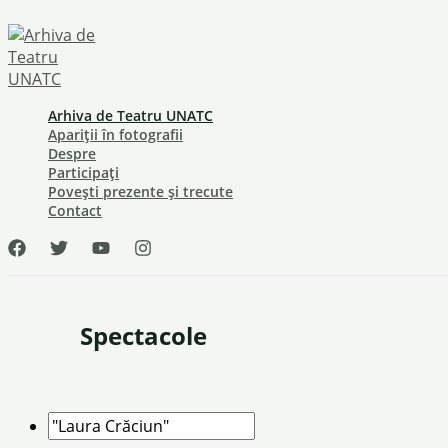
Skip
to
content
Arhiva de Teatru UNATC
Apariții în fotografii
Despre
Participați
Povești prezente și trecute
Contact
Spectacole