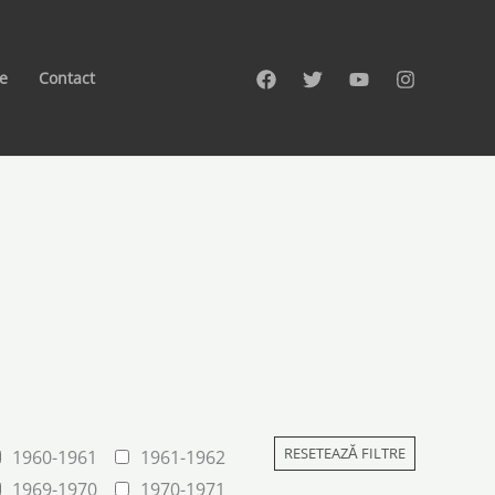
te
Contact
RESETEAZĂ FILTRE
1960-1961
1961-1962
1969-1970
1970-1971