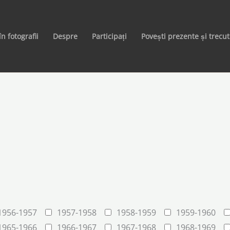
în fotografii
Despre
Participați
Povești prezente și trecu
1956-1957
1957-1958
1958-1959
1959-1960
1965-1966
1966-1967
1967-1968
1968-1969