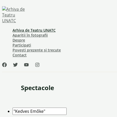
Skip
to
content
Arhiva de Teatru UNATC
Apariții în fotografii
Despre
Participați
Povești prezente și trecute
Contact
Spectacole