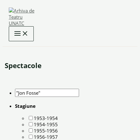
Skip
to
content
Spectacole
Stagiune
1953-1954
1954-1955
1955-1956
1956-1957