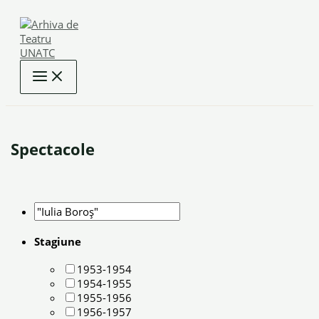
Skip
to
content
Spectacole
Stagiune
1953-1954
1954-1955
1955-1956
1956-1957