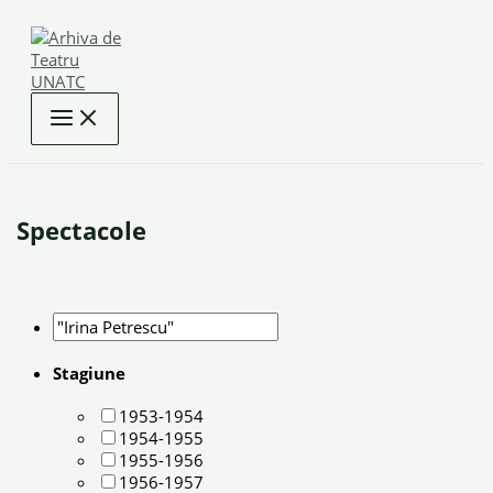
Skip
to
content
Spectacole
Stagiune
1953-1954
1954-1955
1955-1956
1956-1957