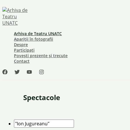
Skip
to
content
Arhiva de Teatru UNATC
Apariții în fotografii
Despre
Participați
Povești prezente și trecute
Contact
Spectacole