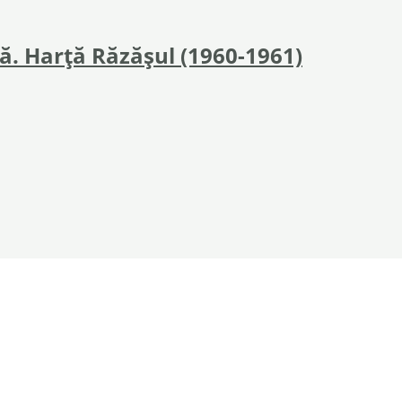
să. Harță Răzăşul (1960-1961)