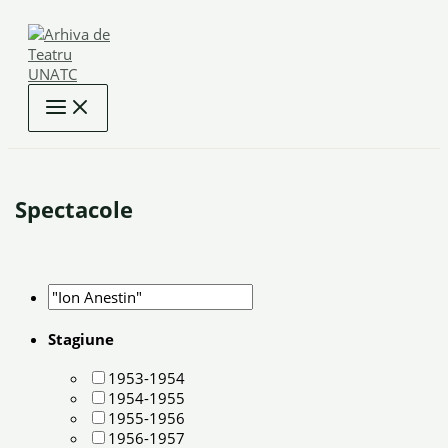
Skip
to
content
Spectacole
Stagiune
1953-1954
1954-1955
1955-1956
1956-1957