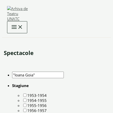
Skip
to
content
Spectacole
Stagiune
1953-1954
1954-1955
1955-1956
1956-1957