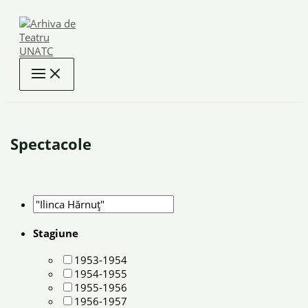
Skip
to
content
Spectacole
Stagiune
1953-1954
1954-1955
1955-1956
1956-1957