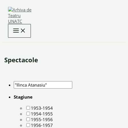
Skip
to
content
Spectacole
Stagiune
1953-1954
1954-1955
1955-1956
1956-1957