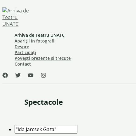
Skip
to
content
Arhiva de Teatru UNATC
Apariții în fotografii
Despre
Participați
Povești prezente și trecute
Contact
Spectacole