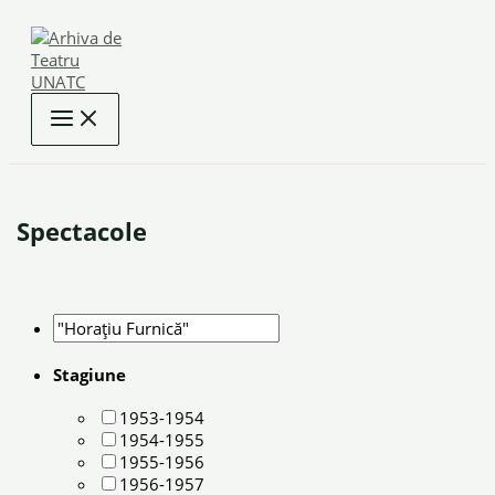
Skip
to
content
Spectacole
Stagiune
1953-1954
1954-1955
1955-1956
1956-1957