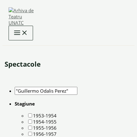
Skip
to
content
Spectacole
Stagiune
1953-1954
1954-1955
1955-1956
1956-1957