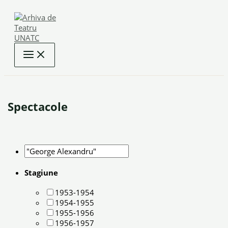
Skip
to
content
Spectacole
Stagiune
1953-1954
1954-1955
1955-1956
1956-1957